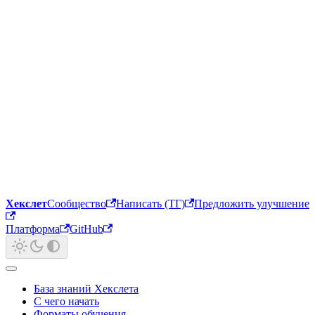
Хекслет
Сообщество
Написать (ТГ)
Предложить улучшение
Платформа
GitHub
База знаний Хекслета
С чего начать
Форматы обучения