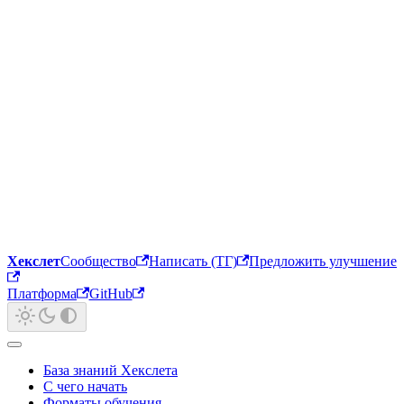
Хекслет
Сообщество
Написать (ТГ)
Предложить улучшение
Платформа
GitHub
База знаний Хекслета
С чего начать
Форматы обучения