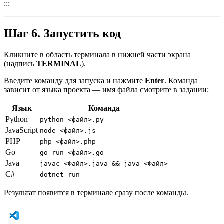
:::
Шаг 6. Запустить код
Кликните в область терминала в нижней части экрана
(надпись
TERMINAL
).
Введите команду для запуска и нажмите
Enter
. Команда
зависит от языка проекта — имя файла смотрите в задании:
Язык
Команда
Python
python <файл>.py
JavaScript
node <файл>.js
PHP
php <файл>.php
Go
go run <файл>.go
Java
javac <Файл>.java && java <Файл>
C#
dotnet run
Результат появится в терминале сразу после команды.