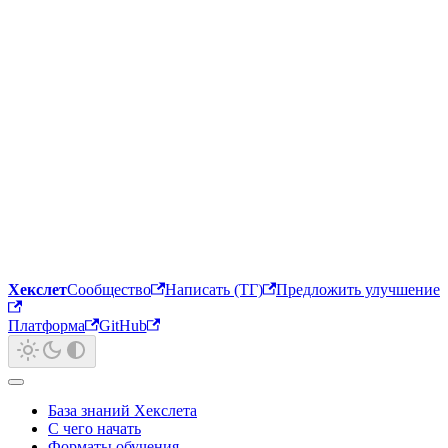
Хекслет
Сообщество
Написать (ТГ)
Предложить улучшение
Платформа
GitHub
База знаний Хекслета
С чего начать
Форматы обучения