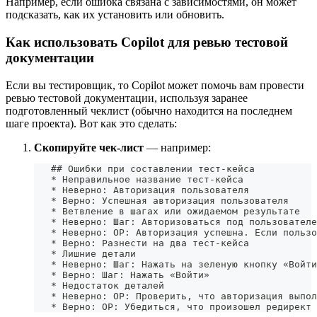
Например, если ошибка связана с зависимостями, он может
подсказать, как их установить или обновить.
Как использовать Copilot для ревью тестовой
документации
Если вы тестировщик, то Copilot может помочь вам провести
ревью тестовой документации, используя заранее
подготовленный чеклист (обычно находится на последнем
шаге проекта). Вот как это сделать:
Скопируйте чек-лист
— например:
   ## Ошибки при составлении тест-кейса
   * Неправильное название тест-кейса
   * Неверно: Авторизация пользователя
   * Верно: Успешная авторизация пользователя
   * Ветвление в шагах или ожидаемом результате
   * Неверно: Шаг: Авторизоваться под пользователе
   * Неверно: ОР: Авторизация успешна. Если пользо
   * Верно: Разнести на два тест-кейса
   * Лишние детали
   * Неверно: Шаг: Нажать на зеленую кнопку «Войти
   * Верно: Шаг: Нажать «Войти»
   * Недостаток деталей
   * Неверно: ОР: Проверить, что авторизация выпол
   * Верно: ОР: Убедиться, что произошел редирект 