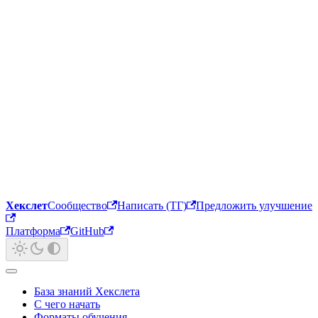
Хекслет
Сообщество
Написать (ТГ)
Предложить улучшение
Платформа
GitHub
База знаний Хекслета
С чего начать
Форматы обучения