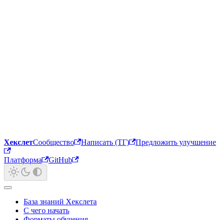
Хекслет
Сообщество
Написать (ТГ)
Предложить улучшение
Платформа
GitHub
База знаний Хекслета
С чего начать
Форматы обучения