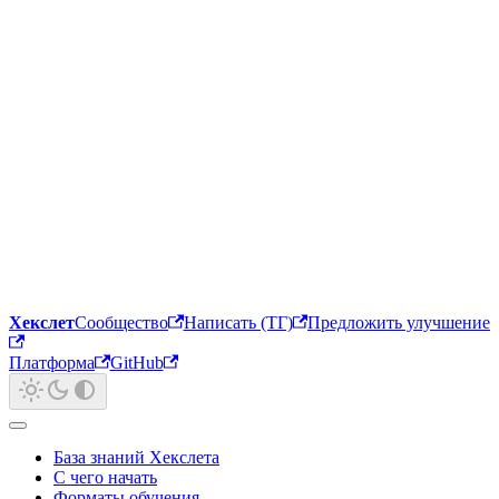
Хекслет
Сообщество
Написать (ТГ)
Предложить улучшение
Платформа
GitHub
База знаний Хекслета
С чего начать
Форматы обучения