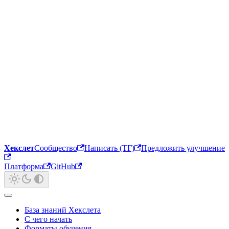
Хекслет
Сообщество
Написать (ТГ)
Предложить улучшение
Платформа
GitHub
База знаний Хекслета
С чего начать
Форматы обучения