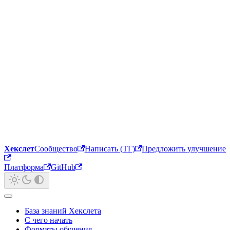
Хекслет
Сообщество
Написать (ТГ)
Предложить улучшение
Платформа
GitHub
База знаний Хекслета
С чего начать
Форматы обучения